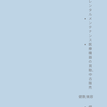
レ
ン
タ
ル
メ
ン
テ
ナ
ン
ス
医
療
機
器
の
買
取、
中
古
販
売
健康/美容
健