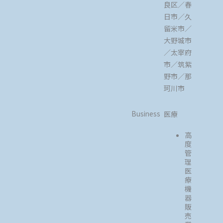
良区／春
日市／久
留米市／
大野城市
／太宰府
市／筑紫
野市／那
珂川市
Business
医療
高
度
管
理
医
療
機
器
販
売