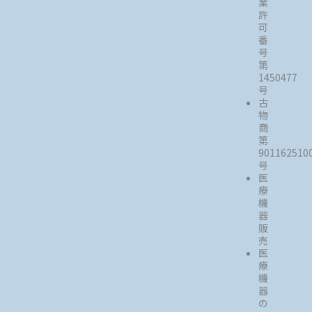
業
許
可
番
号
第
1450477
号
古
物
商
第
901162510
号
医
療
機
器
販
売
医
療
機
器
の