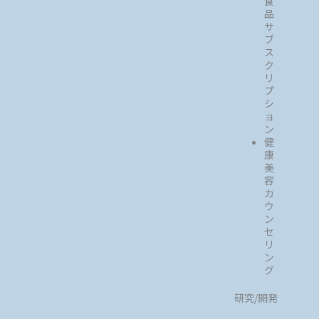
食
品
サ
ブ
ス
ク
リ
プ
シ
ョ
ン
健
康
美
容
カ
ウ
ン
セ
リ
ン
グ
研究/開発