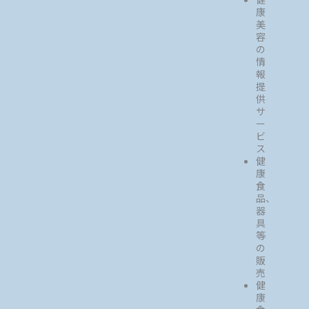
康
美
容
の
情
報
提
供
サ
ー
ビ
ス
健
康
食
品、
器
具
等
の
販
売
健
康