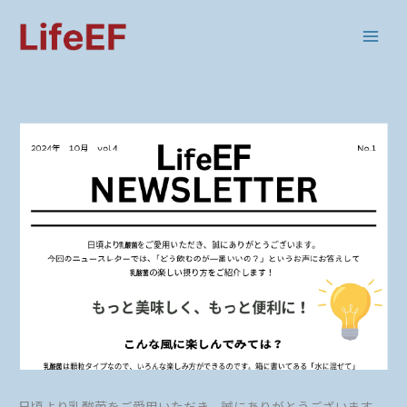
内
容
を
ス
キ
ッ
プ
日頃より乳酸菌をご愛用いただき、誠にありがとうございます。