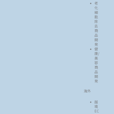
老
化
細
胞
除
去
商
品
開
発
健
康/
美
容
商
品
開
発
海外
越
境
EC